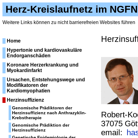
Herz-Kreislaufnetz im NGFN
Weitere Links können zu nicht barrierefreien Websites führen
Herzinsuf
Home
Hypertonie und kardiovaskuläre
Endorganschäden
Koronare Herzerkrankung und
Myokardinfarkt
Ursachen, Entstehungswege und
Modifikatoren der
Kardiomyophatien
Herzinsuffizienz
Genomische Prädiktoren der
Herzinsuffizienz nach Anthrazyklin-
Robert-Koc
Krebstherapie
37075 Göt
Genomische Prädiktion der
Herzinsuffizienz
email:
ha
Genetische Epidemiologie der