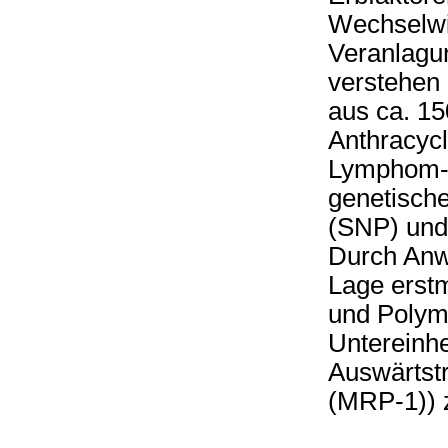
Wechselwi
Veranlagu
verstehen
aus ca. 1
Anthracyc
Lymphom-B
genetisch
(SNP) und 
Durch Anw
Lage erstm
und Polym
Untereinhe
Auswärtstr
(MRP-1)) 