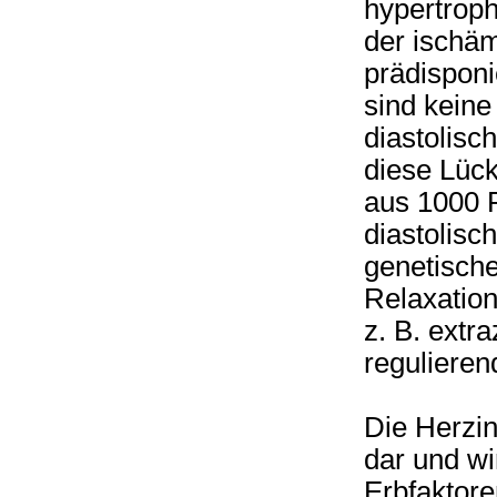
hypertroph
der ischäm
prädisponi
sind keine
diastolisc
diese Lück
aus 1000 P
diastolisc
genetische
Relaxation
z. B. extra
regulieren
Die Herzin
dar und wi
Erbfaktore