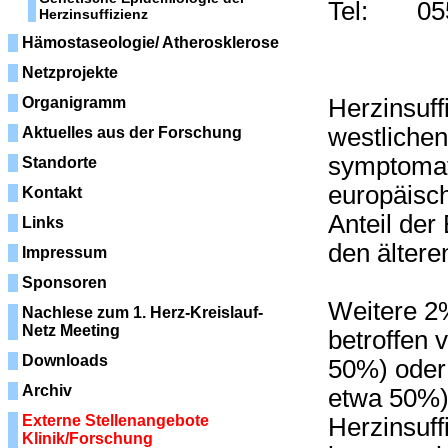
Tel: 055
Herzinsuffizienz
Hämostaseologie/ Atherosklerose
Netzprojekte
Organigramm
Herzinsuff
westlichen
Aktuelles aus der Forschung
symptomati
Standorte
europäisch
Kontakt
Anteil der
Links
den älter
Impressum
Sponsoren
Weitere 2
Nachlese zum 1. Herz-Kreislauf-
Netz Meeting
betroffen 
Downloads
50%) oder 
Archiv
etwa 50%)
Externe Stellenangebote
Herzinsuff
Klinik/Forschung