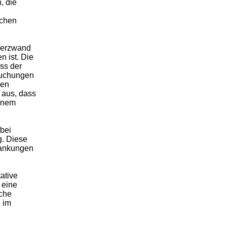
, die
schen
 Herzwand
n ist. Die
ss der
suchungen
len
 aus, dass
einem
bei
g. Diese
rankungen
tative
 eine
iche
n im