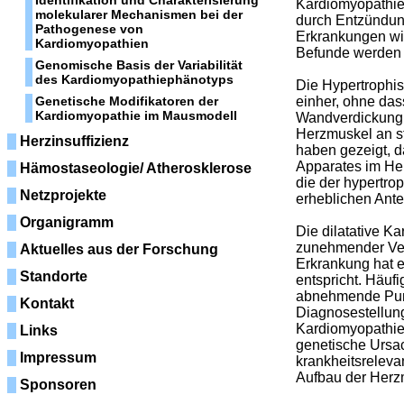
Identifikation und Charakterisierung
Kardiomyopathie
molekularer Mechanismen bei der
durch Entzündung
Pathogenese von
Erkrankungen wie
Kardiomyopathien
Befunde werden 
Genomische Basis der Variabilität
des Kardiomyopathiephänotyps
Die Hypertrophi
Genetische Modifikatoren der
einher, ohne das
Kardiomyopathie im Mausmodell
Wandverdickung f
Herzmuskel an s
Herzinsuffizienz
haben gezeigt, d
Apparates im Her
Hämostaseologie/ Atherosklerose
die der hypertr
Netzprojekte
erheblichen Ante
Organigramm
Die dilatative K
zunehmender Verr
Aktuelles aus der Forschung
Erkrankung hat e
Standorte
entspricht. Häu
abnehmende Pump
Kontakt
Diagnosestellung 
Kardiomyopathie 
Links
genetische Ursac
Impressum
krankheitsrelevan
Aufbau der Herzm
Sponsoren