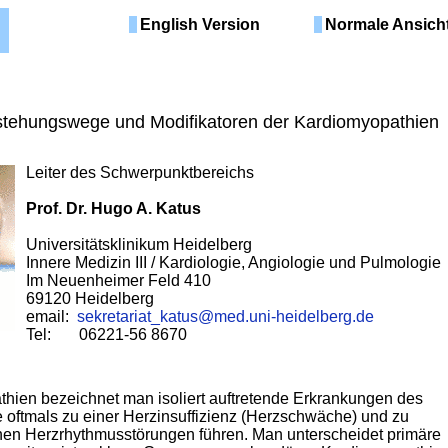
English Version
Normale Ansich
stehungswege und Modifikatoren der Kardiomyopathien
Leiter des Schwerpunktbereichs
Prof. Dr. Hugo A. Katus
Universitätsklinikum Heidelberg
Innere Medizin III / Kardiologie, Angiologie und Pulmologie
Im Neuenheimer Feld 410
69120 Heidelberg
email:
sekretariat_katus@med.uni-heidelberg.de
Tel: 06221-56 8670
hien bezeichnet man isoliert auftretende Erkrankungen des
 oftmals zu einer Herzinsuffizienz (Herzschwäche) und zu
hen Herzrhythmusstörungen führen. Man unterscheidet primäre