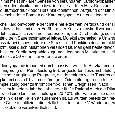
n mit meist unklarer Genese von sekundären Kardiomyopathien
en oder Intoxikationen bzw. in Folge anderer Herz-Kreislauf-
 Bluthochdruck oder Herzinfarkt entstehen. Aufgrund der klini
verschiedene Formen der Kardiomyopathie unterschieden:
sche Kardiomyopathie geht mit einer extremen Verdickung der
s dies jedoch mit einer Erhöhung der Kontraktionskraft verbunde
ührt zusätzlich zu einer Herabsetzung der Durchblutung, so da
tändigem Sauerstoffmangel leidet. Molekulargenetische Unter
ass dabei insbesondere die Struktur und Funktion des kontrakti
zmuskel durch Mutationen verändert ist. Man geht heute davon
ophischen Kardiomyopathie zugrunde liegenden Mutationen zu 
il (bis zu 50%) familiär vererbt werden.
ardiomyopathie imponiert durch massiv erweiterte Herzkammern 
ingerung der Pumpleistung trotz ungestörter Herzdurchblutun
ine sehr ungünstige Prognose, die derjenigen vieler Tumorerk
fig kommt es zu Rhythmusstörungen, Ödembildungen durch die
leistung oder zu thromboembolischen Ereignissen. Nach
stirbt in jedem Jahr beinahe jeder fünfte Patient! Auch die Dila
weist eine familiäre Häufung in 20-40% aller Fälle auf, so dass
he in diesen Fällen anzunehmen ist. Es wurden bereits zahlre
te Gene identifiziert, die letztlich für strukturelle Veränderunge
uskelzelle verantwortlich sind.