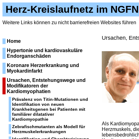
Herz-Kreislaufnetz im NGFN
Weitere Links können zu nicht barrierefreien Websites führen
Ursachen, Ent
Home
Hypertonie und kardiovaskuläre
Endorganschäden
Koronare Herzerkrankung und
Myokardinfarkt
Ursachen, Entstehungswege und
Modifikatoren der
Kardiomyophatien
Prävalenz von Titin-Mutationen und
Identifikation von neuen
Krankheitsgenen bei Patienten mit
familiärer dilatativer
Kardiomyopathie
Als Kardiomyopat
Zebrafischmutanten als Modell für
Herzmuskels, die
Herzmuskelerkrankungen
lebensbedrohlic