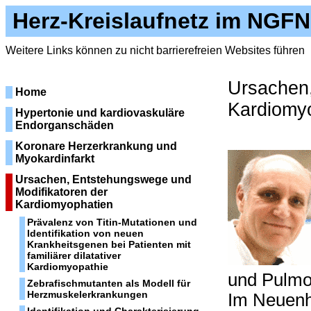
Herz-Kreislaufnetz im NGFN
Weitere Links können zu nicht barrierefreien Websites führen
Ursachen,
Home
Kardiomy
Hypertonie und kardiovaskuläre
Endorganschäden
Koronare Herzerkrankung und
Myokardinfarkt
Ursachen, Entstehungswege und
Modifikatoren der
Kardiomyophatien
Prävalenz von Titin-Mutationen und
Identifikation von neuen
Krankheitsgenen bei Patienten mit
familiärer dilatativer
Kardiomyopathie
und Pulmo
Zebrafischmutanten als Modell für
Herzmuskelerkrankungen
Im Neuenh