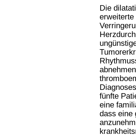
Die dilata
erweitert
Verringeru
Herzdurchb
ungünstige
Tumorerkr
Rhythmuss
abnehmend
thromboem
Diagnosest
fünfte Pat
eine famil
dass eine 
anzunehmen
krankheitsr