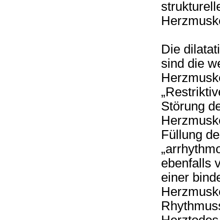
strukturel
Herzmuskel
Die dilata
sind die w
Herzmuskel
„Restrikti
Störung de
Herzmuskel
Füllung de
„arrhythmo
ebenfalls 
einer bind
Herzmuske
Rhythmusst