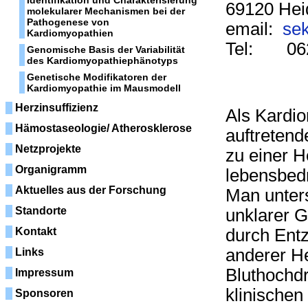
Identifikation und Charakterisierung
69120 Hei
molekularer Mechanismen bei der
Pathogenese von
email:
sek
Kardiomyopathien
Tel: 062
Genomische Basis der Variabilität
des Kardiomyopathiephänotyps
Genetische Modifikatoren der
Kardiomyopathie im Mausmodell
Herzinsuffizienz
Als Kardio
Hämostaseologie/ Atherosklerose
auftreten
Netzprojekte
zu einer H
Organigramm
lebensbed
Aktuelles aus der Forschung
Man unter
Standorte
unklarer 
Kontakt
durch Entz
anderer H
Links
Bluthochdr
Impressum
klinische
Sponsoren