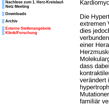
Kardiomyo
Nachlese zum 1. Herz-Kreislauf-
Netz Meeting
Downloads
Die Hypert
Archiv
extremen 
Externe Stellenangebote
dies jedoc
Klinik/Forschung
verbunden 
einer Hera
Herzmuske
Molekular
dass dabei
kontraktil
verändert 
hypertrop
Mutationen
familiär v