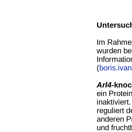
Untersuch
Im Rahmen
wurden ber
Informatio
(
boris.iva
Arl4-
knoc
ein Protei
inaktivier
reguliert 
anderen Pr
und frucht