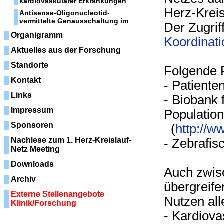
kardiovaskulärer Erkrankungen
Herz-Kreis
Antisense-Oligonucleotid-
vermittelte Genausschaltung im
Der Zugrif
Organigramm
Koordinat
Aktuelles aus der Forschung
Standorte
Folgende 
Kontakt
- Patient
Links
- Biobank 
Impressum
Population
Sponsoren
(
http://w
Nachlese zum 1. Herz-Kreislauf-
- Zebrafi
Netz Meeting
Downloads
Auch zwis
Archiv
übergreife
Externe Stellenangebote
Nutzen all
Klinik/Forschung
- Kardiov