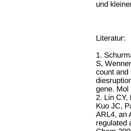
und klein
Literatur:
1. Schurma
S, Wennem
count and 
diesruption
gene. Mol 
2. Lin CY
Kuo JC, P
ARL4, an A
regulated a