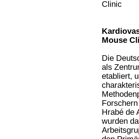
Clinic
Kardiovas
Mouse Cli
Die Deutsc
als Zentr
etabliert,
charakteri
Methodenp
Forschern 
Hrabé de 
wurden daf
Arbeitsgru