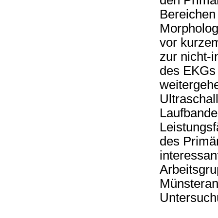
den Primä
Bereichen 
Morphologi
vor kurze
zur nicht-
des EKGs a
weitergehe
Ultraschal
Laufbande
Leistungs
des Primä
interessant
Arbeitsgru
Münsterane
Untersuchu