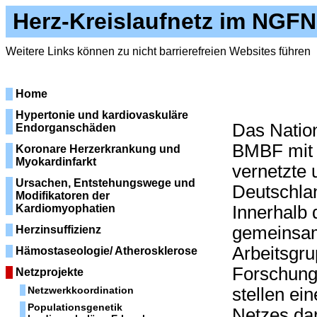
Herz-Kreislaufnetz im NGFN
Weitere Links können zu nicht barrierefreien Websites führen
Home
Hypertonie und kardiovaskuläre
Das Natio
Endorganschäden
BMBF mit d
Koronare Herzerkrankung und
Myokardinfarkt
vernetzte 
Ursachen, Entstehungswege und
Deutschlan
Modifikatoren der
Kardiomyophatien
Innerhalb
gemeinsam
Herzinsuffizienz
Arbeitsgru
Hämostaseologie/ Atherosklerose
Forschung
Netzprojekte
Netzwerkkoordination
stellen ei
Populationsgenetik
Netzes dar