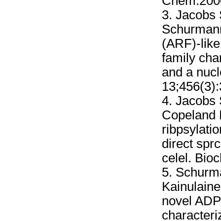
Chem.2000
3. Jacobs 
Schurmann
(ARF)-like
family cha
and a nucl
13;456(3):
4. Jacobs
Copeland 
ribpsylati
direct sprc
celel. Bio
5. Schurm
Kainulaine
novel ADP-
characteriz