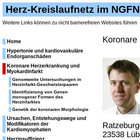
Herz-Kreislaufnetz im NGFN
Weitere Links können zu nicht barrierefreien Websites führen
Koronare 
Home
Hypertonie und kardiovaskuläre
Endorganschäden
Koronare Herzerkrankung und
Myokardinfarkt
Genomweite Untersuchungen in
Herzinfarkt-Geschwisterpaaren
Identifizierung von Genen
monogener Formen des
Herzinfarktes
Genetik der koronaren Morphologie
Ursachen, Entstehungswege und
Ratzeburg
Modifikatoren der
Kardiomyophatien
23538 Lüb
Herzinsuffizienz