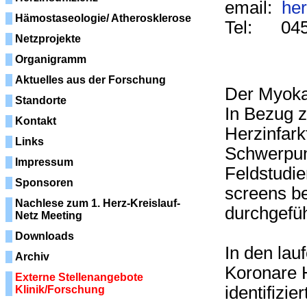
email:
her
Hämostaseologie/ Atherosklerose
Tel: 045
Netzprojekte
Organigramm
Aktuelles aus der Forschung
Der Myokar
Standorte
In Bezug z
Kontakt
Herzinfark
Links
Schwerpun
Impressum
Feldstudie
Sponsoren
screens b
Nachlese zum 1. Herz-Kreislauf-
durchgefüh
Netz Meeting
Downloads
In den lau
Archiv
Koronare 
Externe Stellenangebote
identifizie
Klinik/Forschung