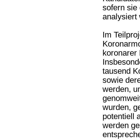
sofern sie
analysiert
Im Teilproj
Koronarmor
koronarer 
Insbesonde
tausend K
sowie der
werden, u
genomweit
wurden, ge
potentiell 
werden gen
entsprech