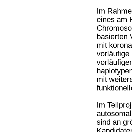
Im Rahmen
eines am H
Chromosom
basierten 
mit korona
vorläufig
vorläufige
haplotypen
mit weite
funktionel
Im Teilpro
autosomal
sind an gr
Kandidate