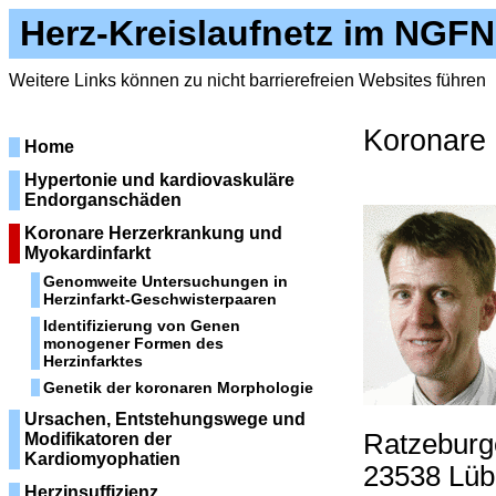
Herz-Kreislaufnetz im NGFN
Weitere Links können zu nicht barrierefreien Websites führen
Koronare 
Home
Hypertonie und kardiovaskuläre
Endorganschäden
Koronare Herzerkrankung und
Myokardinfarkt
Genomweite Untersuchungen in
Herzinfarkt-Geschwisterpaaren
Identifizierung von Genen
monogener Formen des
Herzinfarktes
Genetik der koronaren Morphologie
Ursachen, Entstehungswege und
Ratzeburg
Modifikatoren der
Kardiomyophatien
23538 Lüb
Herzinsuffizienz