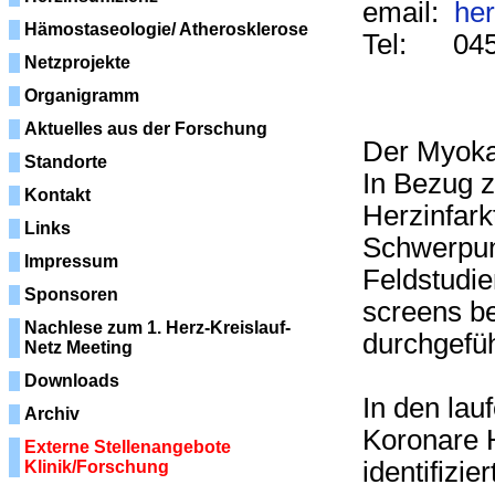
email:
her
Hämostaseologie/ Atherosklerose
Tel: 045
Netzprojekte
Organigramm
Aktuelles aus der Forschung
Der Myokar
Standorte
In Bezug z
Kontakt
Herzinfark
Links
Schwerpun
Impressum
Feldstudie
Sponsoren
screens b
Nachlese zum 1. Herz-Kreislauf-
durchgefüh
Netz Meeting
Downloads
In den lau
Archiv
Koronare 
Externe Stellenangebote
identifizie
Klinik/Forschung