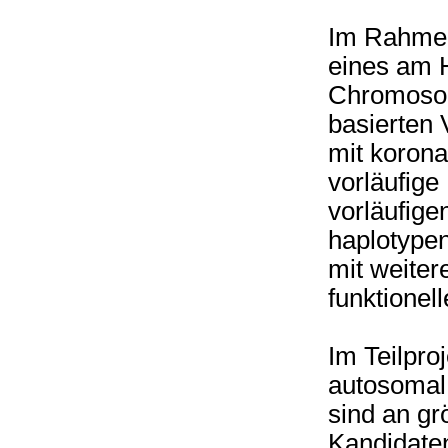
Im Rahmen
eines am H
Chromosom
basierten 
mit korona
vorläufig
vorläufige
haplotypen
mit weite
funktionel
Im Teilpro
autosomal
sind an gr
Kandidate