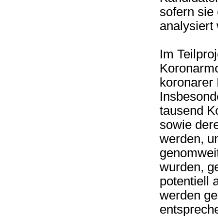
sofern sie
analysiert
Im Teilproj
Koronarmor
koronarer 
Insbesonde
tausend K
sowie der
werden, u
genomweit
wurden, ge
potentiell 
werden gen
entsprech