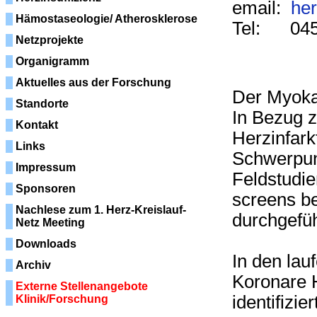
email:
her
Hämostaseologie/ Atherosklerose
Tel: 045
Netzprojekte
Organigramm
Aktuelles aus der Forschung
Der Myokar
Standorte
In Bezug z
Kontakt
Herzinfark
Links
Schwerpun
Impressum
Feldstudie
Sponsoren
screens b
Nachlese zum 1. Herz-Kreislauf-
durchgefüh
Netz Meeting
Downloads
In den lau
Archiv
Koronare 
Externe Stellenangebote
identifizie
Klinik/Forschung