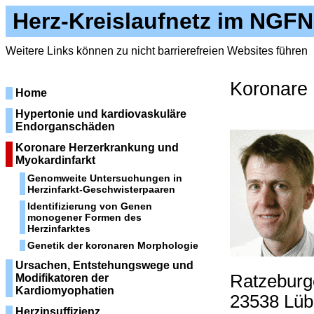
Herz-Kreislaufnetz im NGFN
Weitere Links können zu nicht barrierefreien Websites führen
Koronare 
Home
Hypertonie und kardiovaskuläre
Endorganschäden
Koronare Herzerkrankung und
Myokardinfarkt
Genomweite Untersuchungen in
Herzinfarkt-Geschwisterpaaren
Identifizierung von Genen
monogener Formen des
Herzinfarktes
Genetik der koronaren Morphologie
Ursachen, Entstehungswege und
Ratzeburg
Modifikatoren der
Kardiomyophatien
23538 Lüb
Herzinsuffizienz