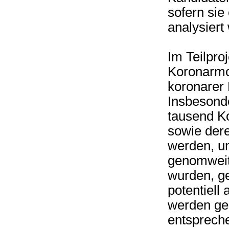
sofern sie
analysiert
Im Teilproj
Koronarmor
koronarer 
Insbesonde
tausend K
sowie der
werden, u
genomweit
wurden, ge
potentiell 
werden gen
entsprech