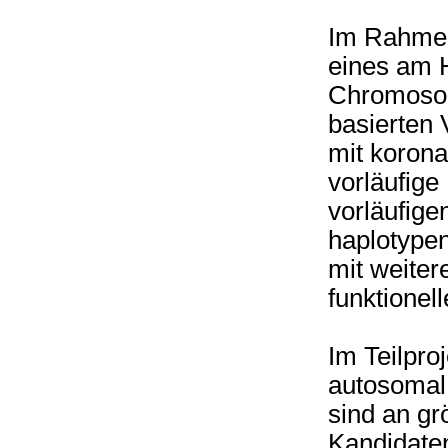
Im Rahmen
eines am H
Chromosom
basierten 
mit korona
vorläufig
vorläufige
haplotypen
mit weite
funktionel
Im Teilpro
autosomal
sind an gr
Kandidate