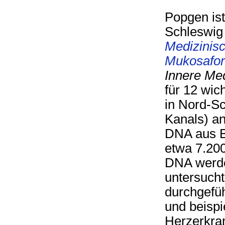
Popgen ist 
Schleswig
Medizinisc
Mukosafo
Innere Med
für 12 wic
in Nord-Sc
Kanals) a
DNA aus B
etwa 7.20
DNA werde
untersuch
durchgefüh
und beispi
Herzerkran