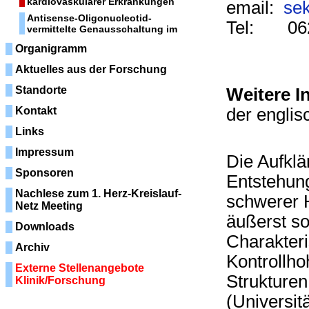
kardiovaskulärer Erkrankungen
email:
sek
Antisense-Oligonucleotid-
Tel: 062
vermittelte Genausschaltung im
Organigramm
Aktuelles aus der Forschung
Standorte
Weitere I
Kontakt
der englis
Links
Impressum
Die Aufklä
Sponsoren
Entstehung
Nachlese zum 1. Herz-Kreislauf-
schwerer H
Netz Meeting
äußerst so
Downloads
Charakteri
Archiv
Kontrollho
Externe Stellenangebote
Strukturen
Klinik/Forschung
(Universit