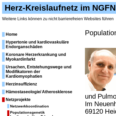
Herz-Kreislaufnetz im NGFN
Weitere Links können zu nicht barrierefreien Websites führen
Populatio
Home
Hypertonie und kardiovaskuläre
Endorganschäden
Koronare Herzerkrankung und
Myokardinfarkt
Ursachen, Entstehungswege und
Modifikatoren der
Kardiomyophatien
Herzinsuffizienz
Hämostaseologie/ Atherosklerose
und Pulmo
Netzprojekte
Im Neuenh
Netzwerkkoordination
69120 Hei
Populationsgenetik