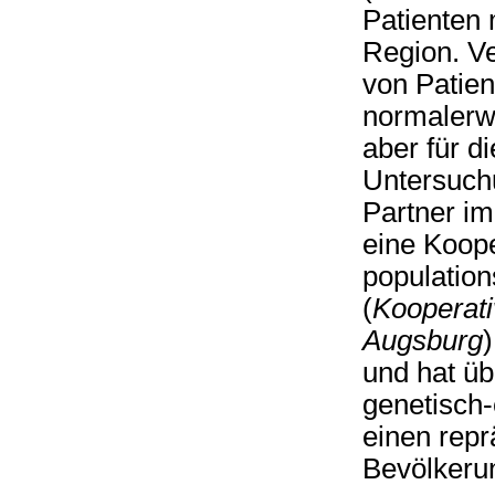
Patienten
Region. V
von Patie
normalerw
aber für d
Untersuch
Partner i
eine Koope
population
(
Kooperati
Augsburg
)
und hat ü
genetisch-
einen repr
Bevölkeru