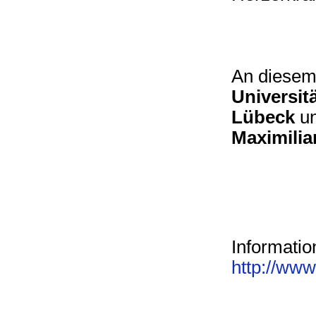
An diesem
Universit
Lübeck
u
Maximilia
Informatio
http://ww