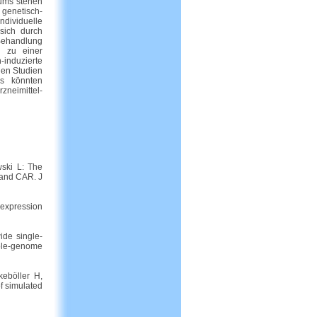
rums stehen
 genetisch-
ndividuelle
sich durch
 Behandlung
n zu einer
n-induzierte
hen Studien
us könnten
zneimittel-
wski L: The
 and CAR. J
 expression
ide single-
hole-genome
keböller H,
f simulated