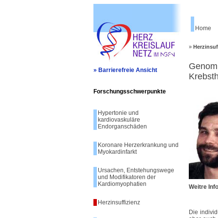
Home
»
Herzinsuf
Genomi
» Barrierefreie Ansicht
Krebst
Forschungsschwerpunkte
Hypertonie und
kardiovaskuläre
Endorganschäden
Koronare Herzerkrankung und
Myokardinfarkt
Ursachen, Entstehungswege
und Modifikatoren der
Kardiomyophatien
Weitre In
Herzinsuffizienz
Die indivi