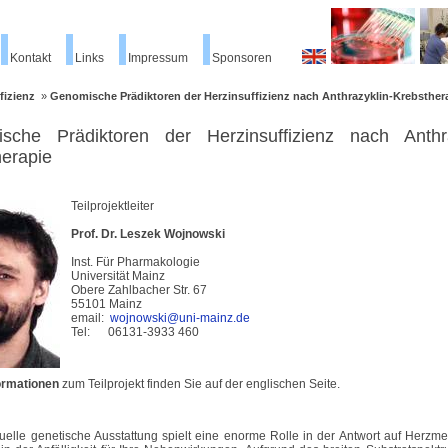
Kontakt
Links
Impressum
Sponsoren
fizienz
»
Genomische Prädiktoren der Herzinsuffizienz nach Anthrazyklin-Krebsther
sche Prädiktoren der Herzinsuffizienz nach Anthra
herapie
Teilprojektleiter
Prof. Dr. Leszek Wojnowski
Inst. Für Pharmakologie
Universität Mainz
Obere Zahlbacher Str. 67
55101 Mainz
email:
wojnowski@uni-mainz.de
Tel: 06131-3933 460
formationen
zum Teilprojekt finden Sie auf der englischen Seite.
duelle genetische Ausstattung spielt eine enorme Rolle in der Antwort auf Herzm