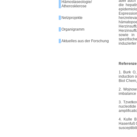
aber auch 
Hämostaseologie/
die hepati
Atherosklerose
epidemiolo
Expressio
Netzprojekte
herzreleva
hämatopoe
Herzinsuffi
Organigramm
Herzinsuff
sowie in 
spezifisch
Aktuelles aus der Forschung
induzierter
Referenze
1. Burk O,
induction 
Biol Chem,
2. Wojnows
imbalance
3. Tzvetko
nucleotide
amplificat
4. Kulle B
Hasenfuß G
susceptibil