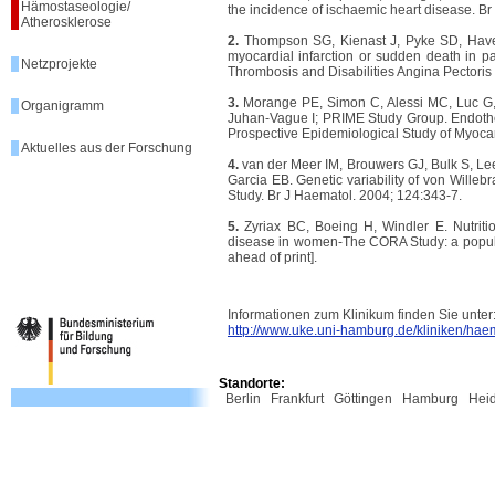
Hämostaseologie/
the incidence of ischaemic heart disease. Br
Atherosklerose
2.
Thompson SG, Kienast J, Pyke SD, Haverk
myocardial infarction or sudden death in p
Netzprojekte
Thrombosis and Disabilities Angina Pectori
3.
Morange PE, Simon C, Alessi MC, Luc G, A
Organigramm
Juhan-Vague I; PRIME Study Group. Endotheli
Prospective Epidemiological Study of Myocard
Aktuelles aus der Forschung
4.
van der Meer IM, Brouwers GJ, Bulk S, L
Garcia EB. Genetic variability of von Willeb
Study. Br J Haematol. 2004; 124:343-7.
5.
Zyriax BC, Boeing H, Windler E. Nutritio
disease in women-The CORA Study: a populat
ahead of print].
Informationen zum Klinikum finden Sie unter
http://www.uke.uni-hamburg.de/kliniken/hae
Standorte:
Berlin
Frankfurt
Göttingen
Hamburg
Hei