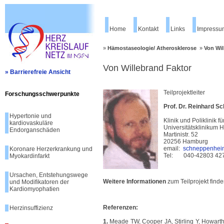
Home
Kontakt
Links
Impressu
»
Hämostaseologie/ Atherosklerose
»
Von Wil
Von Willebrand Faktor
» Barrierefreie Ansicht
Teilprojektleiter
Forschungsschwerpunkte
Prof. Dr. Reinhard 
Hypertonie und
Klinik und Poliklinik 
kardiovaskuläre
Universitätsklinikum
Endorganschäden
Martinistr. 52
20256 Hamburg
email:
schneppenhei
Koronare Herzerkrankung und
Tel: 040-42803 42
Myokardinfarkt
Ursachen, Entstehungswege
Weitere Informationen
zum Teilprojekt finde
und Modifikatoren der
Kardiomyophatien
Referenzen:
Herzinsuffizienz
1.
Meade TW, Cooper JA,
Stirling Y, Howart