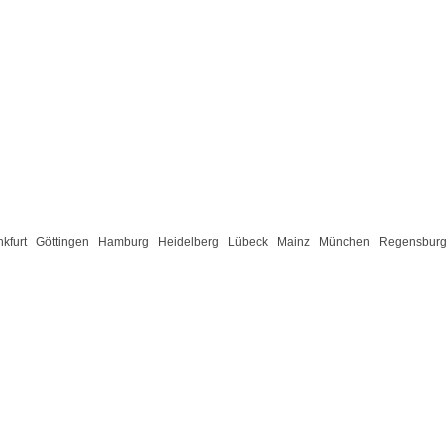
nkfurt
Göttingen
Hamburg
Heidelberg
Lübeck
Mainz
München
Regensburg