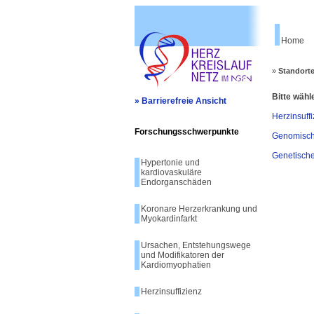
Home
»
Standort
Bitte wähl
» Barrierefreie Ansicht
Herzinsuffi
Forschungsschwerpunkte
Genomisch
Genetisch
Hypertonie und
kardiovaskuläre
Endorganschäden
Koronare Herzerkrankung und
Myokardinfarkt
Ursachen, Entstehungswege
und Modifikatoren der
Kardiomyophatien
Herzinsuffizienz