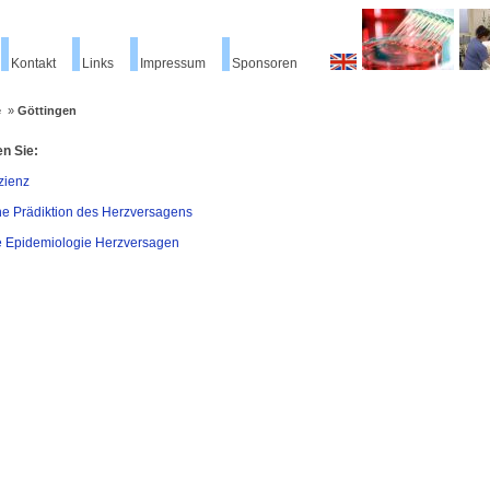
Kontakt
Links
Impressum
Sponsoren
e
»
Göttingen
en Sie:
zienz
e Prädiktion des Herzversagens
e Epidemiologie Herzversagen