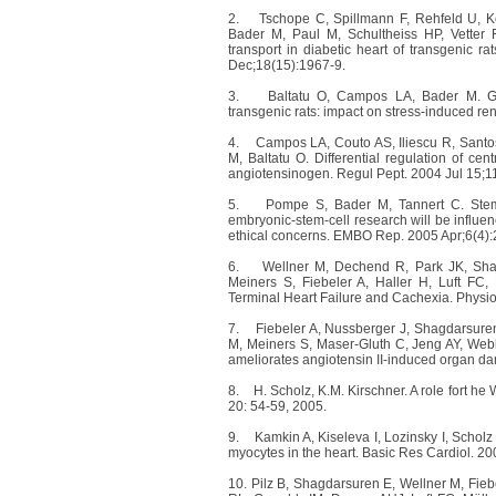
2.
Tschope C, Spillmann F, Rehfeld U, K
Bader M, Paul M, Schultheiss HP, Vetter 
transport in diabetic heart of transgenic 
Dec;18(15):1967-9.
3.
Baltatu O,
Campos LA, Bader M. Gen
transgenic rats: impact on stress-induced re
4.
Campos LA, Couto AS, Iliescu R, Sant
M, Baltatu O. Differential regulation of cen
angiotensinogen. Regul Pept. 2004 Jul 15;1
5.
Pompe S, Bader M, Tannert C. Stem-c
embryonic-stem-cell research will be influe
ethical concerns. EMBO Rep. 2005 Apr;6(4):
6.
Wellner M, Dechend R, Park JK, Shag
Meiners S, Fiebeler A, Haller H, Luft FC,
Terminal Heart Failure and Cachexia. Physi
7.
Fiebeler A, Nussberger J, Shagdarsure
M, Meiners S, Maser-Gluth C, Jeng AY, Webb
ameliorates angiotensin II-induced organ d
8.
H. Scholz, K.M. Kirschner. A role fort 
20: 54-59, 2005.
9.
Kamkin A, Kiseleva I, Lozinsky I, Scholz
myocytes in the heart. Basic Res Cardiol. 20
10.
Pilz B, Shagdarsuren E, Wellner M, Fie