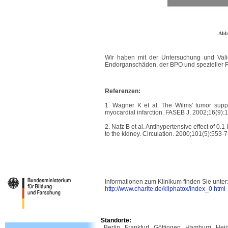
Abb
Wir haben mit der Untersuchung und Valid
Endorganschäden, der BPO und spezieller
Referenzen:
1. Wagner K et al. The Wilms' tumor suppr
myocardial infarction. FASEB J. 2002;16(9):1
2. Nafz B et al. Antihypertensive effect of 0.
to the kidney. Circulation. 2000;101(5):553-7
Informationen zum Klinikum finden Sie unter
http://www.charite.de/kliphatox/index_0.html
Standorte:
Berlin
Frankfurt
Göttingen
Hamburg
Hei