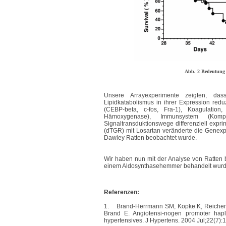
Abb. 2 Bedeutung 
Unsere Arrayexperimente zeigten, da
Lipidkatabolismus in ihrer Expression redu
(CEBP-beta, c-fos, Fra-1), Koagulatio
Hämoxygenase), Immunsystem (Kompl
Signaltransduktionswege differenziell expr
(dTGR) mit Losartan veränderte die Genexp
Dawley Ratten beobachtet wurde.
Wir haben nun mit der Analyse von Ratten 
einem Aldosynthasehemmer behandelt wurd
Referenzen:
1.
Brand-Herrmann SM, Kopke K, Reichenb
Brand E. Angiotensi-nogen promoter hapl
hypertensives. J Hypertens. 2004 Jul;22(7):