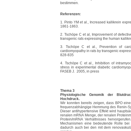
bestimmen.
Referenzen:
1. Pinto YM et al., Increased kallikrein exp
1861-1863.
2. Tschöpe C et al, Improvement of defectiv
transgenic rats expressing the human kalli
3. Tschöpe C et al., Prevention of cardi
cardiomyopathy in rats by transgenic expres
828-835
4. Tschöpe C et al., Inhibition of intramyo
stress in experimental diabetic cardiomyopa
FASEB J. 2005, in press
Thema 3
Physiologische Genomik der Blutdruck
Hochdruck.
Wir konnten bereits zeigen, dass BPO einen
frequenzabhängige Hemmung des Renin-System
Dieser antihypertensive Effekt wird hauptsä
renalen mRNA Menge, der renalen Proteinm
Protein/mRNA Verhältnisses hervorgerufen. 
Mechanismen eine bedeutende Rolle be
dadurch auch bei den mit dem renovask