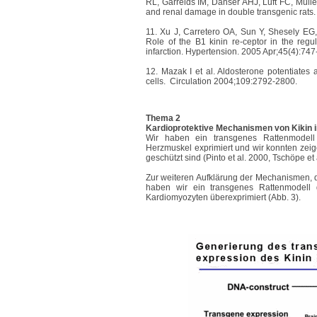
RL, Garrelds IM, Danser AHJ, Luft FC, Müller
and renal damage in double transgenic rats.
11.
Xu J, Carretero OA, Sun Y, Shesely EG
Role of the B1 kinin re-ceptor in the regu
infarction. Hypertension. 2005 Apr;45(4):747
12. Mazak I et al. Aldosterone potentiates 
cells. Circulation 2004;109:2792-2800.
Thema 2
Kardioprotektive Mechanismen von Kikin 
Wir haben ein transgenes Rattenmodell 
Herzmuskel exprimiert und wir konnten zeige
geschützt sind (Pinto et al. 2000, Tschöpe et
Zur weiteren Aufklärung der Mechanismen, di
haben wir ein transgenes Rattenmodell 
Kardiomyozyten überexprimiert (Abb. 3).