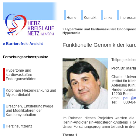
Home
Kontakt
Links
Impressu
»
Hypertonie und kardiovaskuläre Endorgan
Hypertonie
» Barrierefreie Ansicht
Funktionelle Genomik der kar
Forschungsschwerpunkte
Teilprojektleite
Prof. Dr. Marti
Hypertonie und
kardiovaskuläre
Charite; Unive
Endorganschäden
Institut für Kl
Abteilung Kli
Hindenburgd
Koronare Herzerkrankung und
12200 Berlin
Myokardinfarkt
email:
paul@me
Tel: 030-84
Ursachen, Entstehungswege
und Modifikatoren der
Kardiomyophatien
Im Rahmen dieses Projektes werden die 
Renin-Angiotensin-Aldosteron-Systems (RA
Herzinsuffizienz
Unser Forschungsprogramm teilt sich in dr
Thema 1