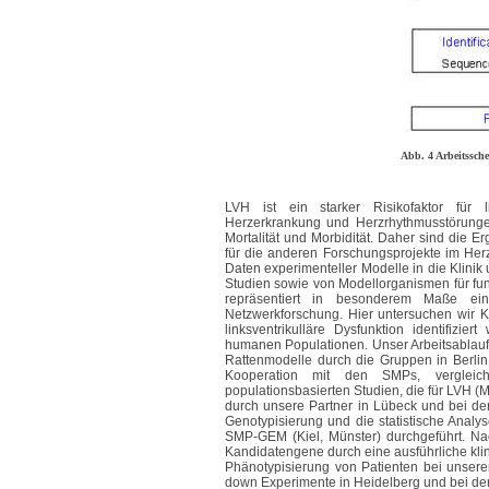
Abb. 4 Arbeitssch
LVH ist ein starker Risikofaktor für lin
Herzerkrankung und Herzrhythmusstörunge
Mortalität und Morbidität. Daher sind die 
für die anderen Forschungsprojekte im Herz-
Daten experimenteller Modelle in die Klini
Studien sowie von Modellorganismen für funk
repräsentiert in besonderem Maße ein 
Netzwerkforschung. Hier untersuchen wir Ka
linksventrikulläre Dysfunktion identifizi
humanen Populationen. Unser Arbeitsablauf 
Rattenmodelle durch die Gruppen in Berlin
Kooperation mit den SMPs, vergleic
populationsbasierten Studien, die für LVH 
durch unsere Partner in Lübeck und bei d
Genotypisierung und die statistische Analy
SMP-GEM (Kiel, Münster) durchgeführt. Nach
Kandidatengene durch eine ausführliche kli
Phänotypisierung von Patienten bei unsere
down Experimente in Heidelberg und bei 