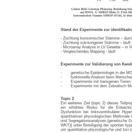
Linkes Bild: Genotyp-Phänotyp Beziehung beim
auf RNO1. S: SHRSP Allele; F: F344 Alle
konsomischen Stamms SHRSP-1F344, in dem 
Stand der Experimente zur identifikat
- Züchtung konsomischer Stämme – durc
- Züchtung sub-kongener Stämme – läuft
- Microarray Analyse in LV Gewebe – in V
- Vergleichendes Mapping - läuft
Experimente zur Validierung von Kand
-
genetische Epidemiologie in der M
-
funktionelle Analsen beim Mensche
-
Experimente mit transgenen Tieren
-
Experimente mit dem Zebrafisch Mo
Topic 2
Ein weiteres Ziel (topic 2) dieses Teilpro
ein erhöhtes Risiko für die Entwicklun
Dysfunktion bei linksventrikulärer Hype
quantitativen physiologischen Merkmale 
und Segregationsanalysen (genetische G
WKY)] unter Beteiligung der spontan hype
um quantitative physiologische und loc