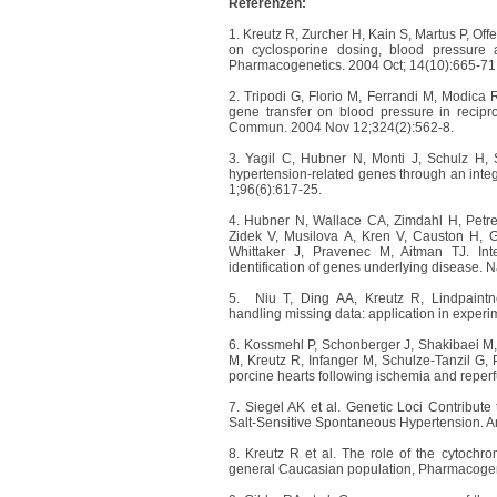
Referenzen:
1.
Kreutz R, Zurcher H, Kain S, Martus P, Of
on cyclosporine dosing, blood pressure an
Pharmacogenetics. 2004 Oct; 14(10):665-71
2.
Tripodi G, Florio M, Ferrandi M, Modica R
gene transfer on blood pressure in recipr
Commun. 2004 Nov 12;324(2):562-8.
3.
Yagil C, Hubner N, Monti J, Schulz H, S
hypertension-related genes through an inte
1;96(6):617-25.
4.
Hubner N, Wallace CA, Zimdahl H, Petret
Zidek V, Musilova A, Kren V, Causton H, 
Whittaker J, Pravenec M, Aitman TJ. Integ
identification of genes underlying disease. 
5.
Niu T, Ding AA, Kreutz R, Lindpaintner
handling missing data: application in exper
6.
Kossmehl P, Schonberger J, Shakibaei M,
M, Kreutz R, Infanger M, Schulze-Tanzil G, 
porcine hearts following ischemia and reper
7. Siegel AK et al. Genetic Loci Contribute
Salt-Sensitive Spontaneous Hypertension. Ar
8. Kreutz R et al. The role of the cytoch
general Caucasian population, Pharmacogen