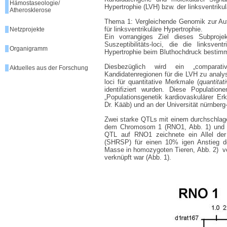
Hämostaseologie/
Hypertrophie (LVH) bzw. der linksventrikul
Atherosklerose
Thema 1: Vergleichende Genomik zur Aufk
für linksventrikuläre Hypertrophie.
Netzprojekte
Ein vorrangiges Ziel dieses Subprojek
Suszeptibilitäts-loci, die die linksven
Organigramm
Hypertrophie beim Bluthochdruck bestim
Diesbezüglich wird ein „comparat
Aktuelles aus der Forschung
Kandidatenregionen für die LVH zu analy
loci für quantitative Merkmale (
quantitati
identifiziert wurden. Diese Populatio
„Populationsgenetik kardiovaskulärer E
Dr. Kääb) und an der Universität nürnberg
Zwei starke QTLs mit einem durchschlage
dem Chromosom 1 (RNO1, Abb. 1) und RNO
QTL auf RNO1 zeichnete ein Allel der 
(SHRSP) für einen 10% igen Anstieg de
Masse in homozygoten Tieren, Abb. 2) ve
verknüpft war (Abb. 1).