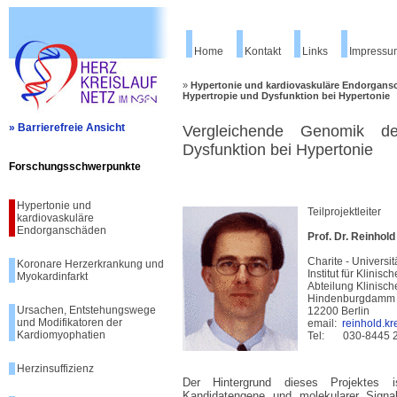
Home
Kontakt
Links
Impressu
»
Hypertonie und kardiovaskuläre Endorgan
Hypertropie und Dysfunktion bei Hypertonie
» Barrierefreie Ansicht
Vergleichende Genomik der
Dysfunktion bei Hypertonie
Forschungsschwerpunkte
Hypertonie und
Teilprojektleiter
kardiovaskuläre
Endorganschäden
Prof. Dr. Reinhold
Charite - Universi
Koronare Herzerkrankung und
Institut für Klini
Myokardinfarkt
Abteilung Klinisc
Hindenburgdamm
Ursachen, Entstehungswege
12200 Berlin
und Modifikatoren der
email:
reinhold.k
Kardiomyophatien
Tel: 030-8445 
Herzinsuffizienz
Der Hintergrund dieses Projektes is
Kandidatengene und molekularer Signal