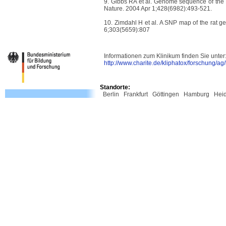
9. Gibbs RA et al. Genome sequence of the 
Nature. 2004 Apr 1;428(6982):493-521.
10. Zimdahl H et al. A SNP map of the rat
6;303(5659):807
Informationen zum Klinikum finden Sie unter
http://www.charite.de/kliphatox/forschung/ag
Standorte:
Berlin
Frankfurt
Göttingen
Hamburg
Hei