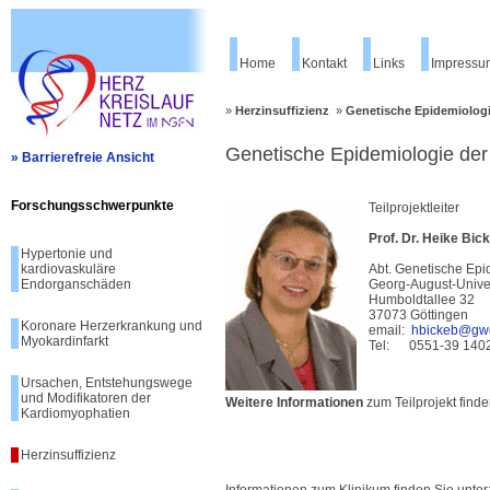
Home
Kontakt
Links
Impressu
»
Herzinsuffizienz
»
Genetische Epidemiologi
Genetische Epidemiologie der 
» Barrierefreie Ansicht
Forschungsschwerpunkte
Teilprojektleiter
Prof. Dr. Heike Bic
Hypertonie und
kardiovaskuläre
Abt. Genetische Epi
Endorganschäden
Georg-August-Univer
Humboldtallee 32
37073 Göttingen
Koronare Herzerkrankung und
email:
hbickeb@gw
Myokardinfarkt
Tel: 0551-39 140
Ursachen, Entstehungswege
und Modifikatoren der
Weitere Informationen
zum Teilprojekt finde
Kardiomyophatien
Herzinsuffizienz