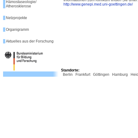
Informationen zum Klinikum finden Sie unter
Hämostaseologie/
http://www.genepi.med.uni-goettingen.de/
Atherosklerose
Netzprojekte
Organigramm
Aktuelles aus der Forschung
Standorte:
Berlin
Frankfurt
Göttingen
Hamburg
Hei