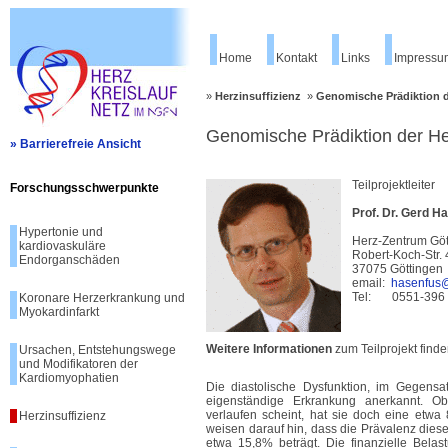
Home
Kontakt
Links
Impressu
»
Herzinsuffizienz
»
Genomische Prädiktion d
Genomische Prädiktion der Her
» Barrierefreie Ansicht
Teilprojektleiter
Forschungsschwerpunkte
Prof. Dr. Gerd H
Hypertonie und
Herz-Zentrum Göt
kardiovaskuläre
Robert-Koch-Str. 
Endorganschäden
37075 Göttingen
email:
hasenfus@
Tel: 0551-396
Koronare Herzerkrankung und
Myokardinfarkt
Weitere Informationen
zum Teilprojekt finde
Ursachen, Entstehungswege
und Modifikatoren der
Kardiomyophatien
Die diastolische Dysfunktion, im Gegensat
eigenständige Erkrankung anerkannt. Ob
verlaufen scheint, hat sie doch eine etwa
Herzinsuffizienz
weisen darauf hin, dass die Prävalenz diese
etwa 15,8% beträgt. Die finanzielle Belas