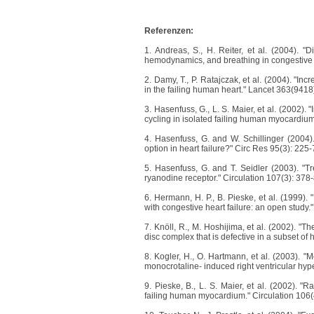
Referenzen:
1. Andreas, S., H. Reiter, et al. (2004). "Di
hemodynamics, and breathing in congestive he
2. Damy, T., P. Ratajczak, et al. (2004). "I
in the failing human heart." Lancet 363(9418
3. Hasenfuss, G., L. S. Maier, et al. (2002).
cycling in isolated failing human myocardium
4. Hasenfuss, G. and W. Schillinger (2004)
option in heart failure?" Circ Res 95(3): 225-
5. Hasenfuss, G. and T. Seidler (2003). "Tre
ryanodine receptor." Circulation 107(3): 378-
6. Hermann, H. P., B. Pieske, et al. (1999).
with congestive heart failure: an open study
7. Knöll, R., M. Hoshijima, et al. (2002). "
disc complex that is defective in a subset of
8. Kogler, H., O. Hartmann, et al. (2003). 
monocrotaline- induced right ventricular hype
9. Pieske, B., L. S. Maier, et al. (2002). "
failing human myocardium." Circulation 106(