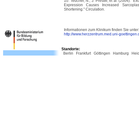
10. Teucher, N., J. Prestle, et al. (2004).
Expression Causes Increased Sarcopl
Shortening." Circulation.
Informationen zum Klinikum finden Sie unter
http://www.herzzentrum.med.uni-goettingen.
Standorte:
Berlin
Frankfurt
Göttingen
Hamburg
Hei