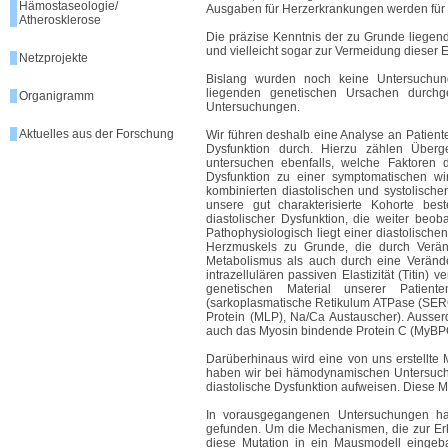
Hämostaseologie/
Ausgaben für Herzerkrankungen werden für
Atherosklerose
Die präzise Kenntnis der zu Grunde liege
und vielleicht sogar zur Vermeidung dieser 
Netzprojekte
Bislang wurden noch keine Untersuchun
liegenden genetischen Ursachen durchge
Organigramm
Untersuchungen.
Aktuelles aus der Forschung
Wir führen deshalb eine Analyse an Patiente
Dysfunktion durch. Hierzu zählen Überge
untersuchen ebenfalls, welche Faktoren 
Dysfunktion zu einer symptomatischen w
kombinierten diastolischen und systolische
unsere gut charakterisierte Kohorte be
diastolischer Dysfunktion, die weiter beoba
Pathophysiologisch liegt einer diastolische
Herzmuskels zu Grunde, die durch Verän
Metabolismus als auch durch eine Veränder
intrazellulären passiven Elastizität (Titin)
genetischen Material unserer Patient
(sarkoplasmatische Retikulum ATPase (SER
Protein (MLP), Na/Ca Austauscher). Ausse
auch das Myosin bindende Protein C (MyBPC
Darüberhinaus wird eine von uns erstellte
haben wir bei hämodynamischen Untersuchung
diastolische Dysfunktion aufweisen. Diese Ma
In vorausgegangenen Untersuchungen ha
gefunden. Um die Mechanismen, die zur Er
diese Mutation in ein Mausmodell eingeb