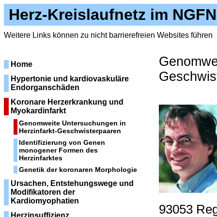
Herz-Kreislaufnetz im NGFN
Weitere Links können zu nicht barrierefreien Websites führen
Genomweit
Home
Geschwis
Hypertonie und kardiovaskuläre
Endorganschäden
Koronare Herzerkrankung und
Myokardinfarkt
Genomweite Untersuchungen in
Herzinfarkt-Geschwisterpaaren
Identifizierung von Genen
monogener Formen des
Herzinfarktes
Genetik der koronaren Morphologie
Ursachen, Entstehungswege und
Modifikatoren der
Kardiomyophatien
93053 Re
Herzinsuffizienz