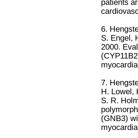
patients a
cardiovasc
6. Hengste
S. Engel, 
2000. Eval
(CYP11B2)
myocardial
7. Hengste
H. Lowel, 
S. R. Holm
polymorphi
(GNB3) wit
myocardial