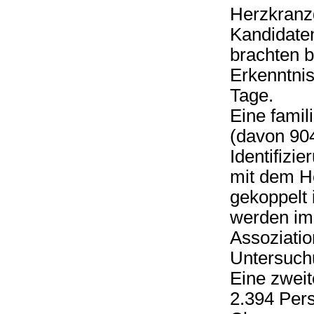
Herzkranz
Kandidaten
brachten b
Erkenntnis
Tage.
Eine famil
(davon 904
Identifizi
mit dem He
gekoppelt 
werden i
Assoziation
Untersuchu
Eine zwei
2.394 Per