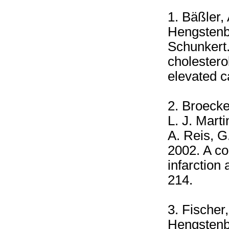
1. Bäßler, 
Hengstenbe
Schunkert
cholestero
elevated c
2. Broecke
L. J. Mart
A. Reis, G
2002. A co
infarction 
214.
3. Fischer
Hengstenbe