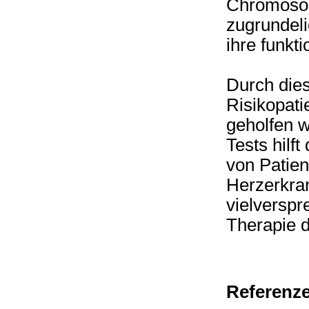
Chromosom
zugrundeli
ihre funkt
Durch dies
Risikopati
geholfen w
Tests hilf
von Patien
Herzerkra
vielverspr
Therapie d
Referenz