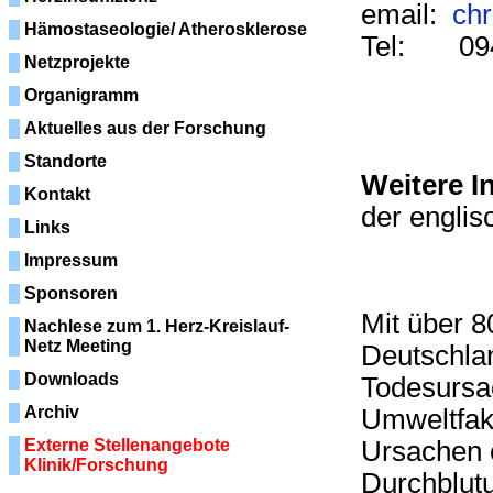
email:
chr
Hämostaseologie/ Atherosklerose
Tel: 094
Netzprojekte
Organigramm
Aktuelles aus der Forschung
Standorte
Weitere I
Kontakt
der englis
Links
Impressum
Sponsoren
Mit über 8
Nachlese zum 1. Herz-Kreislauf-
Netz Meeting
Deutschlan
Downloads
Todesursac
Archiv
Umweltfak
Externe Stellenangebote
Ursachen 
Klinik/Forschung
Durchblut