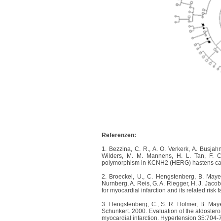
Referenzen:
1. Bezzina, C. R., A. O. Verkerk, A. Busjah
Wilders, M. M. Mannens, H. L. Tan, F. C
polymorphism in KCNH2 (HERG) hastens card
2. Broeckel, U., C. Hengstenberg, B. Mayer
Nurnberg, A. Reis, G. A. Riegger, H. J. Jac
for myocardial infarction and its related risk
3. Hengstenberg, C., S. R. Holmer, B. Maye
Schunkert. 2000. Evaluation of the aldoste
myocardial infarction. Hypertension 35:704-