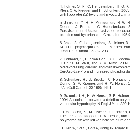
4. Holmer, S. R., C. Hengstenberg, H. G. Kra
Klein, G. A. Riegger, and H. Schunkert. 2003
with lipoprotein(a) levels and myocardial inf
5. Jamshidi, Y., H. E. Montgomery, H. W. He
Doering, J. Erdmann, C. Hengstenberg, S
Peroxisome proliferator-- activated recepto
exercise and hypertension. Circulation 105:
6. Jeron, A., C. Hengstenberg, S. Holmer, B.
KCNJ11 polymorphisms and sudden cardia
J.Mol.Cell Cardiol. 36:287-293.
7. Pokharel, S., P. P. van Geel, U. C. Sharma
J. Crijns, M. Paul, and Y. M. Pinto. 2004.
overexpressing cardiac angiotensin-conver
Ser-Asp-Lys-Pro and increased phosphorylat
8. Schunkert, H., U. Brockel, C. Hengstenb
Doring, G. A. Riegger, and H. W. Hense. 199
J.Am.Coll.Cardiol. 33:1685-1691.
9. Schunkert, H., H. W. Hense, S. R. Holmer, 
1994. Association between a deletion polym
ventricular hypertrophy. N.Engl.J.Med. 330:
10. Sedlacek, K., M. Fischer, J. Erdmann, 
Luchner, G. A. Riegger, H. W. Hense, and H
polymorphism with left ventricle structure a
11 Lieb W, Graf J, Gotz A, Konig IR, Mayer B