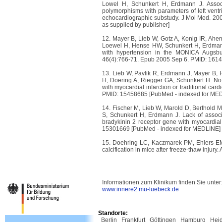
Lowel H, Schunkert H, Erdmann J. Assoc
polymorphisms with parameters of left vent
echocardiographic substudy. J Mol Med. 20
as supplied by publisher]
12. Mayer B, Lieb W, Gotz A, Konig IR, Ahe
Loewel H, Hense HW, Schunkert H, Erdman
with hypertension in the MONICA Augsbur
46(4):766-71. Epub 2005 Sep 6. PMID: 161
13. Lieb W, Pavlik R, Erdmann J, Mayer B,
H, Doering A, Riegger GA, Schunkert H. No 
with myocardial infarction or traditional card
PMID: 15458685 [PubMed - indexed for ME
14. Fischer M, Lieb W, Marold D, Berthold
S, Schunkert H, Erdmann J. Lack of associa
bradykinin 2 receptor gene with myocardial 
15301669 [PubMed - indexed for MEDLINE]
15. Doehring LC, Kaczmarek PM, Ehlers EM,
calcification in mice after freeze-thaw injury
Informationen zum Klinikum finden Sie unter
www.innere2.mu-luebeck.de
Standorte:
Berlin
Frankfurt
Göttingen
Hamburg
Hei