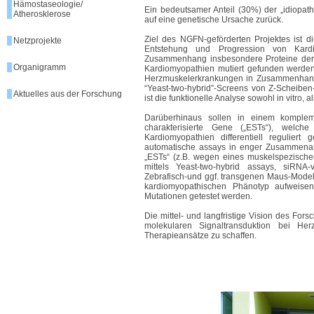
Hämostaseologie/
Ein bedeutsamer Anteil (30%) der „idiopa
Atherosklerose
auf eine genetische Ursache zurück.
Ziel des NGFN-geförderten Projektes ist d
Netzprojekte
Entstehung und Progression von Kard
Zusammenhang insbesondere Proteine der s
Organigramm
Kardiomyopathien mutiert gefunden werden
Herzmuskelerkrankungen in Zusammenhang g
“Yeast-two-hybrid”-Screens von Z-Scheiben
Aktuelles aus der Forschung
ist die funktionelle Analyse sowohl in vitro, a
Darüberhinaus sollen in einem komplem
charakterisierte Gene („ESTs“), welch
Kardiomyopathien differentiell reguliert
automatische assays in enger Zusammenarb
„ESTs“ (z.B. wegen eines muskelspezische
mittels Yeast-two-hybrid assays, siRNA
Zebrafisch-und ggf. transgenen Maus-Model
kardiomyopathischen Phänotyp aufweisen
Mutationen getestet werden.
Die mittel- und langfristige Vision des For
molekularen Signaltransduktion bei Her
Therapieansätze zu schaffen.