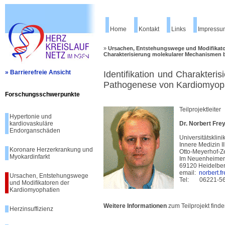
Home
Kontakt
Links
Impressu
»
Ursachen, Entstehungswege und Modifikat
Charakterisierung molekularer Mechanismen 
» Barrierefreie Ansicht
Identifikation und Charakter
Pathogenese von Kardiomyop
Forschungsschwerpunkte
Teilprojektleiter
Hypertonie und
kardiovaskuläre
Dr. Norbert Fre
Endorganschäden
Universitätsklin
Innere Medizin II
Koronare Herzerkrankung und
Otto-Meyerhof-Z
Myokardinfarkt
Im Neuenheimer
69120 Heidelbe
email:
norbert.
Ursachen, Entstehungswege
Tel: 06221-56
und Modifikatoren der
Kardiomyophatien
Weitere Informationen
zum Teilprojekt finde
Herzinsuffizienz