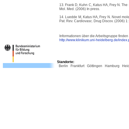
13.
Frank D, Kuhn C, Katus HA, Frey N. The s
Mol. Med. (2006) In press.
14.
Luedde M, Katus HA, Frey N. Novel molecu
Pat. Rev. Cardiovasc. Drug Discov. (2006) 1:
Informationen über die Arbeitsgruppe finden 
http://www.klinikum.uni-heidelberg.de/inde
Standorte:
Berlin
Frankfurt
Göttingen
Hamburg
Hei