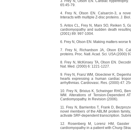
3. Frey N, Olson EN. Cardiac hypertrophy. 
65:45-79.
4. Frey N, Olson EN. Calsarcin-3, a novel
Interacts with multiple Z-disc proteins. J. B
5. Antos CL, Frey N, Marx SO, Reiken S, G
cardiomyopathy and sudden death resulting f
(2001) 89: 997-1004.
6. Frey N, Olson EN. Making matters worse fo
7. Frey N, Richardson JA, Olson EN. Cals
proteins. Proc. Natl. Acad. Sci. USA (2000) 
8. Frey N, McKinsey TA, Olson EN. Decoding
Nat. Med. (2000) 6: 1221-1227.
9. Frey N, Franz WM, Gloeckner K, Degenhar
hearts expressing a human cardiac troponi
arrhythmias. Cardiovasc. Res. (2000) 47: 25
10.
Frey N, Brixius K, Schwinger RHG, Ben
WM. Alterations of Tension-Dependent ATP
Cardiomyopathy. In Revision (2006).
11.
Frey N, Barrientos T, Frank D, Bezpro
novel members of the ABLIM protein family,
activate SRF-dependent transcription. Submi
12.
Rosenberg M, Lorenz HM, Gassler N
cardiomyopathy in a patient with Churg-Stra