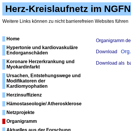
Herz-Kreislaufnetz im NGFN
Weitere Links können zu nicht barrierefreien Websites führen
Home
Organigramm des
Hypertonie und kardiovaskuläre
Org.
Download
Endorganschäden
Koronare Herzerkrankung und
Download als
b
Myokardinfarkt
Ursachen, Entstehungswege und
Modifikatoren der
Kardiomyophatien
Herzinsuffizienz
Hämostaseologie/ Atherosklerose
Netzprojekte
Organigramm
Aktuelles aus der Forschung