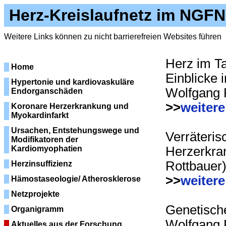
Herz-Kreislaufnetz im NGFN
Weitere Links können zu nicht barrierefreien Websites führen
Herz im T
Home
Einblicke 
Hypertonie und kardiovaskuläre
Wolfgang 
Endorganschäden
>>
weitere
Koronare Herzerkrankung und
Myokardinfarkt
Ursachen, Entstehungswege und
Verräteris
Modifikatoren der
Kardiomyophatien
Herzerkra
Rottbauer
Herzinsuffizienz
>>
weitere
Hämostaseologie/ Atherosklerose
Netzprojekte
Genetisch
Organigramm
Wolfgang 
Aktuelles aus der Forschung