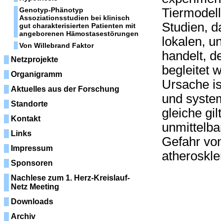
Genotyp-Phänotyp
Tiermodell
Assoziationsstudien bei klinisch
Studien, d
gut charakterisierten Patienten mit
angeborenen Hämostasestörungen
lokalen, u
Von Willebrand Faktor
handelt, d
Netzprojekte
begleitet w
Organigramm
Ursache is
Aktuelles aus der Forschung
und syste
Standorte
gleiche gi
Kontakt
unmittelba
Links
Gefahr von
Impressum
atheroskle
Sponsoren
Nachlese zum 1. Herz-Kreislauf-
Netz Meeting
Downloads
Archiv